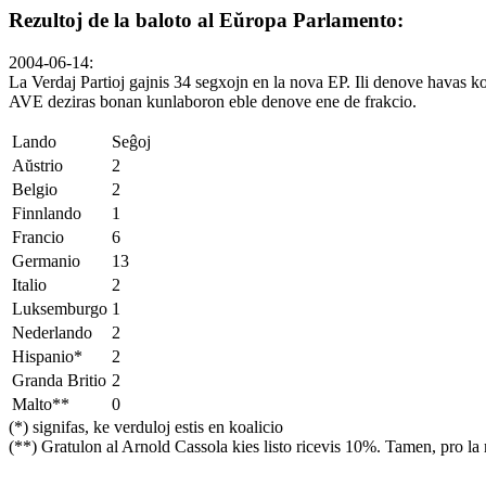
Rezultoj de la baloto al Eŭropa Parlamento:
2004-06-14:
La Verdaj Partioj gajnis 34 segxojn en la nova EP. Ili denove havas 
AVE deziras bonan kunlaboron eble denove ene de frakcio.
Lando
Seĝoj
Aŭstrio
2
Belgio
2
Finnlando
1
Francio
6
Germanio
13
Italio
2
Luksemburgo
1
Nederlando
2
Hispanio*
2
Granda Britio
2
Malto**
0
(*) signifas, ke verduloj estis en koalicio
(**) Gratulon al Arnold Cassola kies listo ricevis 10%. Tamen, pro la 