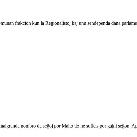
komunan frakcion kun la Regionalistoj kaj unu sendependa dana parlamen
malgranda nombro da seĝoj por Malto tio ne sufiĉis por gajni seĝon. Apa