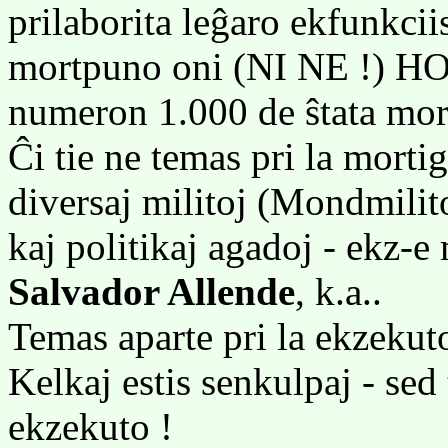
prilaborita leĝaro ekfunkcii
mortpuno oni (NI NE !) HO
numeron 1.000 de ŝtata mor
Ĉi tie ne temas pri la mort
diversaj militoj (Mondmilit
kaj politikaj agadoj - ekz-e
Salvador Allende
, k.a..
Temas aparte pri la ekzekut
Kelkaj estis senkulpaj - sed 
ekzekuto !