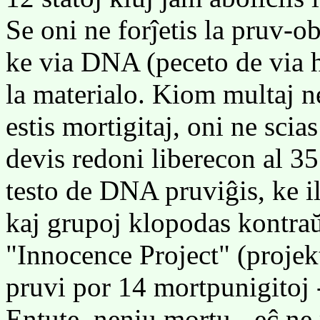
Se oni ne forĵetis la pruv-o
ke via DNA (peceto de via ha
la materialo. Kiom multaj n
estis mortigitaj, oni ne scia
devis redoni liberecon al 35
testo de DNA pruviĝis, ke il
kaj grupoj klopodas kontra
"Innocence Project" (projek
pruvi por 14 mortpunigitoj 
Entute, neniu mortu - eĉ ne