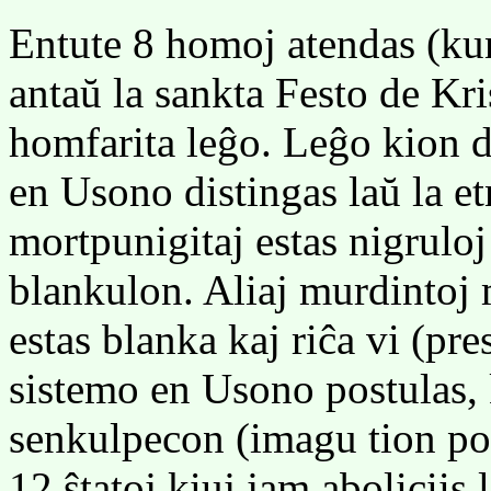
Entute 8 homoj atendas (kun
antaŭ la sankta Festo de Kr
homfarita leĝo. Leĝo kion d
en Usono distingas laŭ la etn
mortpunigitaj estas nigruloj
blankulon. Aliaj murdintoj 
estas blanka kaj riĉa vi (pr
sistemo en Usono postulas, 
senkulpecon (imagu tion por
12 ŝtatoj kiuj jam aboliciis