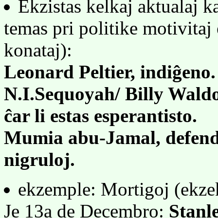
Ekzistas kelkaj aktualaj k
temas pri politike motivitaj
konataj):
Leonard Peltier, indiĝeno.
N.I.Sequoyah/ Billy Waldon
ĉar li estas esperantisto.
Mumia abu-Jamal, defenda
nigruloj.
ekzemple: Mortigoj (ekzek
Je 13a de Decembro:
Stanl