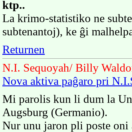
ktp..
La krimo-statistiko ne subt
subtenantoj), ke ĝi malhelp
Returnen
N.I. Sequoyah/ Billy Wald
Nova aktiva paĝaro pri N.I
Mi parolis kun li dum la U
Augsburg (Germanio).
Nur unu jaron pli poste oni 