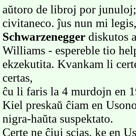
aŭtoro de libroj por junuloj
civitaneco. ĵus nun mi legis
Schwarzenegger
diskutos a
Williams - espereble tio help
ekzekutita. Kvankam li certe
certas,
ĉu li faris la 4 murdojn en 1
Kiel preskaŭ ĉiam en Usono
nigra-haŭta suspektato.
Certe ne ĉiuj scias, ke en U