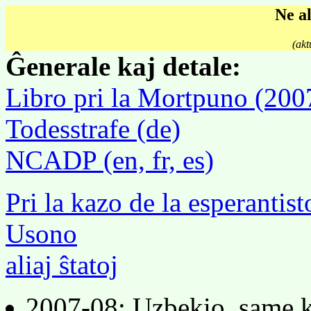
Ne a
(akt
Ĝenerale kaj detale:
Libro pri la Mortpuno (200
Todesstrafe (de)
NCADP (en, fr, es)
Pri la kazo de la esperanti
Usono
aliaj ŝtatoj
2007-08: Uzbekio, same kie